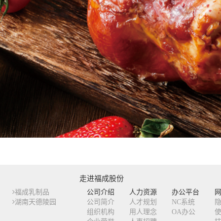
走进福成股份
福成乳制品
公司介绍
人力资源
办公平台
湖南天德陵园
公司简介
人才规划
NC系统
组织机构
用人理念
OA办公