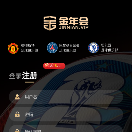
送
18
元
注册
登录